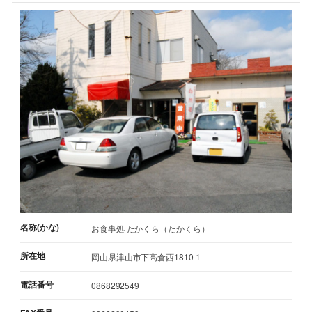
名称(かな)
お食事処 たかくら（たかくら）
所在地
岡山県津山市下高倉西1810-1
電話番号
0868292549