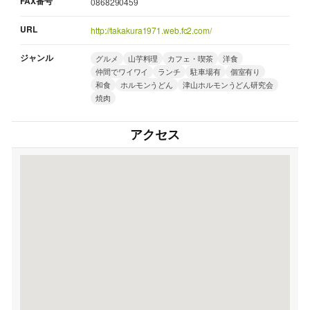
FAX番号
0868290459
URL
http://takakura1971.web.fc2.com/
ジャンル
グルメ
山芋料理
カフェ・喫茶
洋食
仲間でワイワイ
ランチ
駐車場有
個室有り
和食
ホルモンうどん
津山ホルモンうどん研究会
焼肉
アクセス