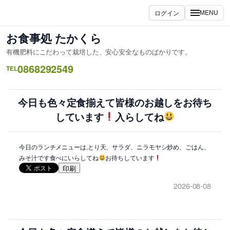
内
ログイン
MENU
容
を
お食事処 たかくら
ス
有機肥料にこだわって栽培した、安心安全なものばかりです。
キ
0868292549
ッ
TEL
プ
今日も色々定食揃えて皆様のお越しをお待ち
しています
入らしてね
今日のランチメニューは,とり天、サラダ、ニラモヤシ炒め、ごはん、
みそ汁です食べにいらしてね
お待ちしています
印刷
2026-08-08