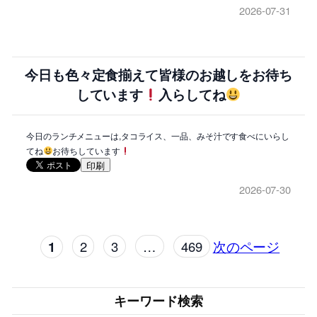
2026-07-31
今日も色々定食揃えて皆様のお越しをお待ち
しています
入らしてね
今日のランチメニューは,タコライス、一品、みそ汁です食べにいらし
てね
お待ちしています
印刷
2026-07-30
1
2
3
…
469
次のページ
キーワード検索