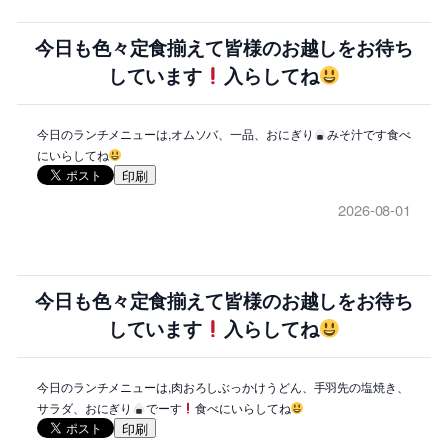
今日も色々定食揃えて皆様のお越しをお待ち
しています
入らしてね
今日のランチメニューは,オムソバ、一品、おにぎり
みそ汁です食べ
にいらしてね
印刷
2026-08-01
今日も色々定食揃えて皆様のお越しをお待ち
しています
入らしてね
今日のランチメニューは,肉おろしぶっかけうどん、手羽先の塩焼き、
サラダ、おにぎり
でーす
食べにいらしてね
印刷