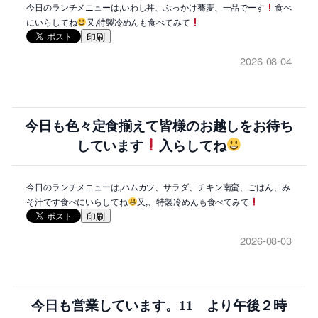
今日のランチメニューは,いわし丼、ぶっかけ蕎麦、一品でーす
食べ
にいらしてね
又,特製冷めんも食べてみて
印刷
2026-08-04
今日も色々定食揃えて皆様のお越しをお待ち
しています
入らしてね
今日のランチメニューは,ハムカツ、サラダ、チキン南蛮、ごはん、み
そ汁です食べにいらしてね
又,、特製冷めんも食べてみて
印刷
2026-08-03
今日も営業しています。11 より午後２時