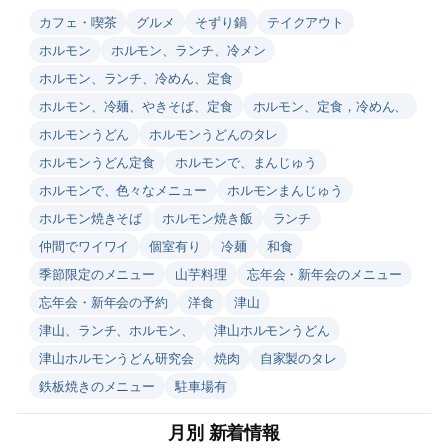
カフェ・喫茶
グルメ
そずり鍋
テイクアウト
ホルモン
ホルモン、ランチ、冷メン
ホルモン、ランチ、冷めん、定食
ホルモン、冷麺、やきそば、定食
ホルモン、定食，冷めん、
ホルモンうどん
ホルモンうどんのタレ
ホルモンうどん定食
ホルモンで、まんじゅう
ホルモンで、色々なメニュー
ホルモンまんじゅう
ホルモン焼きそば
ホルモン焼き飯
ランチ
仲間でワイワイ
個室有り
冷麺
和食
季節限定のメニュー
山芋料理
忘年会・新年会のメニュー
忘年会・新年会の予約
洋食
津山
津山、ランチ、ホルモン、
津山ホルモンうどん
津山ホルモンうどん研究会
焼肉
自家製のタレ
鉄板焼きのメニュー
駐車場有
月別 新着情報