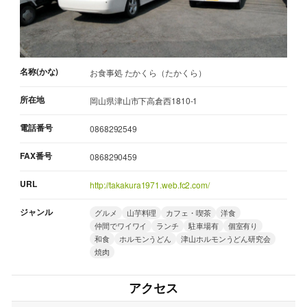
名称(かな)
お食事処 たかくら（たかくら）
所在地
岡山県津山市下高倉西1810-1
電話番号
0868292549
FAX番号
0868290459
URL
http://takakura1971.web.fc2.com/
ジャンル
グルメ
山芋料理
カフェ・喫茶
洋食
仲間でワイワイ
ランチ
駐車場有
個室有り
和食
ホルモンうどん
津山ホルモンうどん研究会
焼肉
アクセス