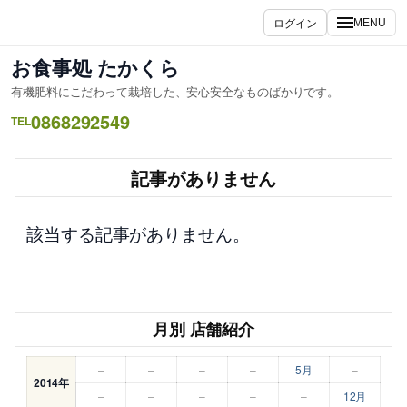
内
ログイン
MENU
容
を
お食事処 たかくら
ス
有機肥料にこだわって栽培した、安心安全なものばかりです。
キ
0868292549
ッ
TEL
プ
記事がありません
該当する記事がありません。
月別 店舗紹介
–
–
–
–
5月
–
2014年
–
–
–
–
–
12月