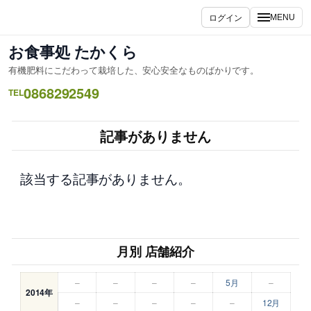
内
ログイン
MENU
容
を
お食事処 たかくら
ス
有機肥料にこだわって栽培した、安心安全なものばかりです。
キ
0868292549
ッ
TEL
プ
記事がありません
該当する記事がありません。
月別 店舗紹介
–
–
–
–
5月
–
2014年
–
–
–
–
–
12月