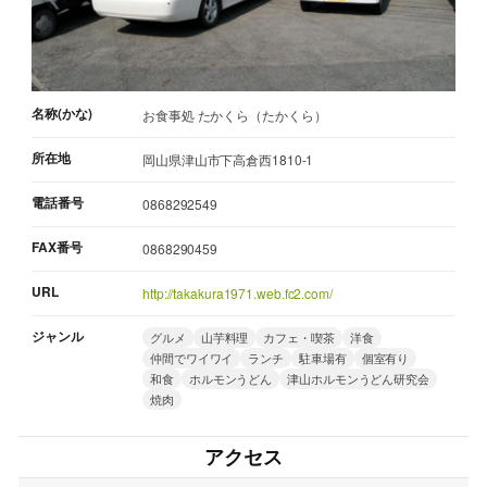
名称(かな)
お食事処 たかくら（たかくら）
所在地
岡山県津山市下高倉西1810-1
電話番号
0868292549
FAX番号
0868290459
URL
http://takakura1971.web.fc2.com/
ジャンル
グルメ
山芋料理
カフェ・喫茶
洋食
仲間でワイワイ
ランチ
駐車場有
個室有り
和食
ホルモンうどん
津山ホルモンうどん研究会
焼肉
アクセス