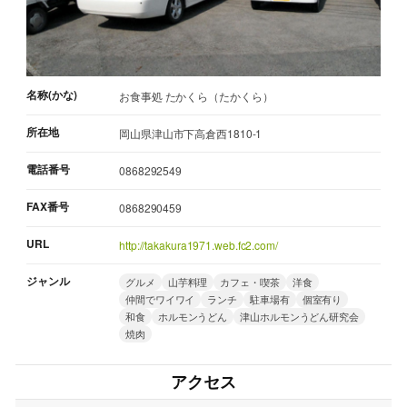
名称(かな)
お食事処 たかくら（たかくら）
所在地
岡山県津山市下高倉西1810-1
電話番号
0868292549
FAX番号
0868290459
URL
http://takakura1971.web.fc2.com/
ジャンル
グルメ
山芋料理
カフェ・喫茶
洋食
仲間でワイワイ
ランチ
駐車場有
個室有り
和食
ホルモンうどん
津山ホルモンうどん研究会
焼肉
アクセス