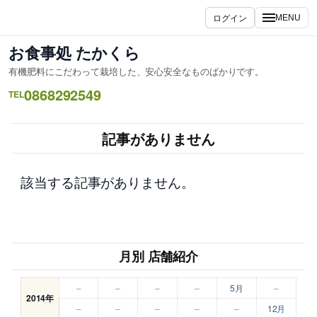
内
ログイン
MENU
容
を
お食事処 たかくら
ス
有機肥料にこだわって栽培した、安心安全なものばかりです。
キ
0868292549
ッ
TEL
プ
記事がありません
該当する記事がありません。
月別 店舗紹介
–
–
–
–
5月
–
2014年
–
–
–
–
–
12月