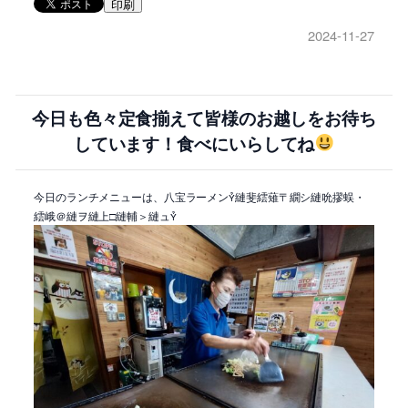
印刷
2024-11-27
今日も色々定食揃えて皆様のお越しをお待ち
しています！食べにいらしてね
今日のランチメニューは、八宝ラーメン縺斐繧薙〒繝シ縺吮摎蜈・
繧峨＠縺ヲ縺上□縺輔＞縺ュ