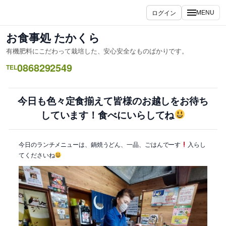
内
ログイン
MENU
容
を
お食事処 たかくら
ス
有機肥料にこだわって栽培した、安心安全なものばかりです。
キ
0868292549
ッ
TEL
プ
今日も色々定食揃えて皆様のお越しをお待ち
しています！食べにいらしてね
今日のランチメニューは、鍋焼うどん、一品、ごはんでーす
入らし
てくださいね