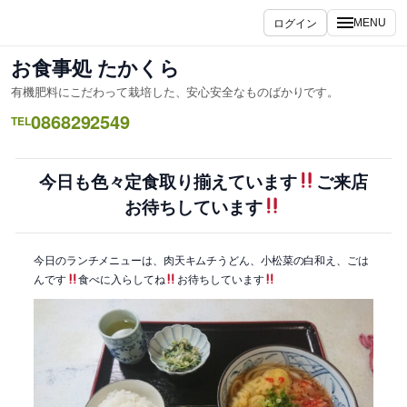
内
ログイン
MENU
容
を
お食事処 たかくら
ス
有機肥料にこだわって栽培した、安心安全なものばかりです。
キ
0868292549
ッ
TEL
プ
今日も色々定食取り揃えています
ご来店
お待ちしています
今日のランチメニューは、肉天キムチうどん、小松菜の白和え、ごは
んです
食べに入らしてね
お待ちしています