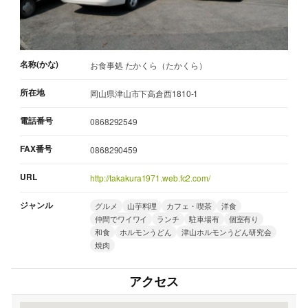
名称(かな)
お食事処 たかくら（たかくら）
所在地
岡山県津山市下高倉西1810-1
電話番号
0868292549
FAX番号
0868290459
URL
http://takakura1971.web.fc2.com/
ジャンル
グルメ
山芋料理
カフェ・喫茶
洋食
仲間でワイワイ
ランチ
駐車場有
個室有り
和食
ホルモンうどん
津山ホルモンうどん研究会
焼肉
アクセス