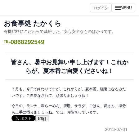
内
ログイン
MENU
容
を
お食事処 たかくら
ス
有機肥料にこだわって栽培した、安心安全なものばかりです。
キ
0868292549
ッ
TEL
プ
皆さん、暑中お見舞い申し上げます！これか
らが、夏本番ご自愛くださいね！
７月も、今日で終わりですが、これからが、夏本番、猛暑になるみた
いです。ご自愛なされて、頑張りましょうね！
今日の、ランチ、塩らーめん、唐揚、サラダ、ごはん、皆さん、塩分
も上手に摂りましょうね。では、お待ちしています。
印刷
2013-07-31