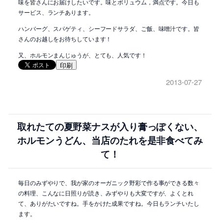
味を皆さんにお届けしたいです。味とボリュウム，満点です。今日も
サービス、ランチあります。
ハンバーグ、スパゲティ、シーフードサラダ、ご飯、味噌汁です。皆
さんのお越しをお待ちしています！
又、ホルモンまんじゅうが、とても、人気です！
印刷
2013-07-27
取れたての夏野菜ナスが入り膏っぽくない、
ホルモンうどん、当店のたれを是非食べてみ
て！
毎日のみずやりで、我が家のオーガニック野彩で作る事ができる数々
の料理、こんなに日照りが読き、みずやりも大変ですが、よくとれ
て、ありがたいですね。手をかけた成果ですね。今日もランチいたし
ます。