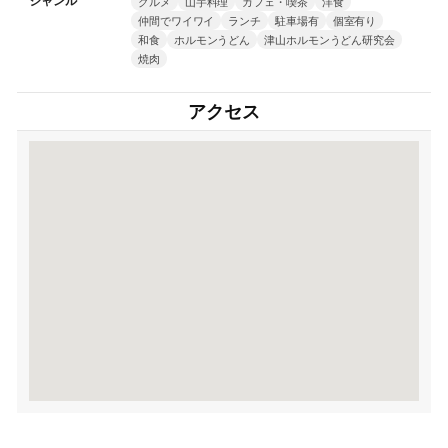
ジャンル
グルメ
山芋料理
カフェ・喫茶
洋食
仲間でワイワイ
ランチ
駐車場有
個室有り
和食
ホルモンうどん
津山ホルモンうどん研究会
焼肉
アクセス