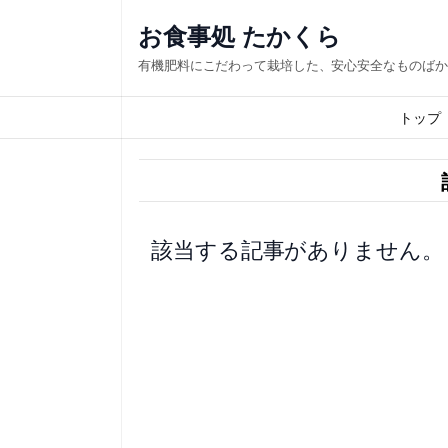
内
お食事処 たかくら
容
有機肥料にこだわって栽培した、安心安全なものばか
を
ス
トップ
キ
ッ
プ
該当する記事がありません。