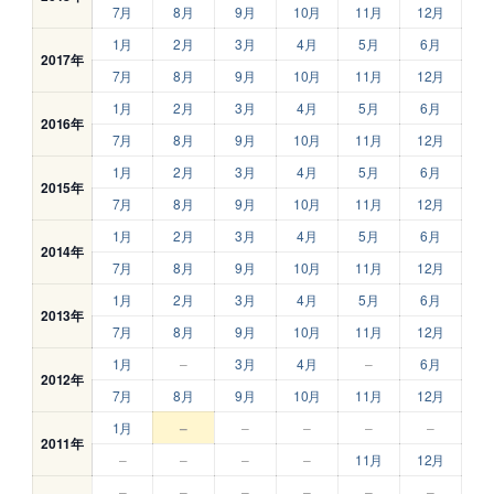
7月
8月
9月
10月
11月
12月
1月
2月
3月
4月
5月
6月
2017年
7月
8月
9月
10月
11月
12月
1月
2月
3月
4月
5月
6月
2016年
7月
8月
9月
10月
11月
12月
1月
2月
3月
4月
5月
6月
2015年
7月
8月
9月
10月
11月
12月
1月
2月
3月
4月
5月
6月
2014年
7月
8月
9月
10月
11月
12月
1月
2月
3月
4月
5月
6月
2013年
7月
8月
9月
10月
11月
12月
1月
–
3月
4月
–
6月
2012年
7月
8月
9月
10月
11月
12月
1月
–
–
–
–
–
2011年
–
–
–
–
11月
12月
–
–
–
–
–
–