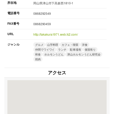
所在地
岡山県津山市下高倉西1810-1
電話番号
0868292549
FAX番号
0868290459
URL
http://takakura1971.web.fc2.com/
ジャンル
グルメ
山芋料理
カフェ・喫茶
洋食
仲間でワイワイ
ランチ
駐車場有
個室有り
和食
ホルモンうどん
津山ホルモンうどん研究会
焼肉
アクセス