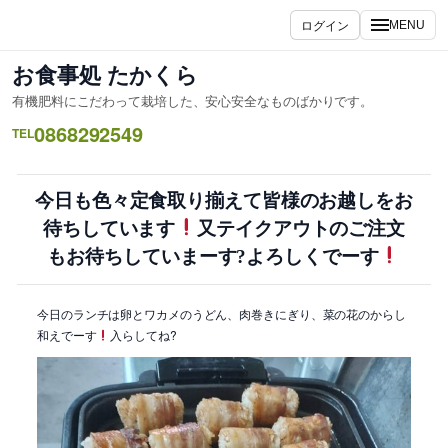
内
ログイン
MENU
容
を
お食事処 たかくら
ス
有機肥料にこだわって栽培した、安心安全なものばかりです。
キ
0868292549
ッ
TEL
プ
今日も色々定食取り揃えて皆様のお越しをお
待ちしています
又テイクアウトのご注文
もお待ちしていまーす?よろしくでーす
今日のランチは卵とワカメのうどん、肉巻きにぎり、菜の花のからし
和えでーす
入らしてね?