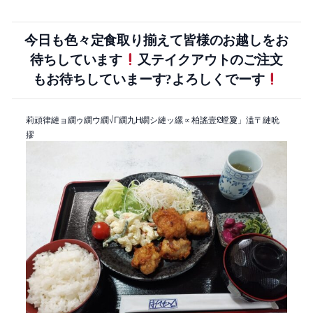
今日も色々定食取り揃えて皆様のお越しをお
待ちしています
又テイクアウトのご注文
もお待ちしていまーす?よろしくでーす
莉頑律縺ョ繝ゥ繝ウ繝√Γ繝九Η繝シ縺ッ縲∝柏謠壹£螳夐」溘〒縺吮
摎