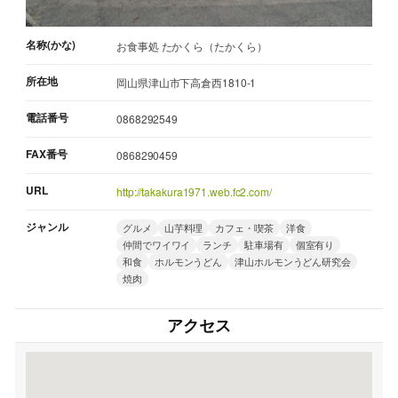
名称(かな)
お食事処 たかくら（たかくら）
所在地
岡山県津山市下高倉西1810-1
電話番号
0868292549
FAX番号
0868290459
URL
http://takakura1971.web.fc2.com/
ジャンル
グルメ
山芋料理
カフェ・喫茶
洋食
仲間でワイワイ
ランチ
駐車場有
個室有り
和食
ホルモンうどん
津山ホルモンうどん研究会
焼肉
アクセス