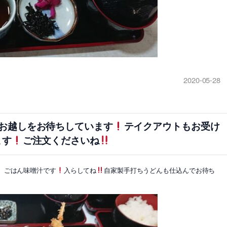
2020-05-28
お越しをお待ちしています
テイクアウトもお受け
ます
ご注文くださいね
、ごはん味噌汁です
入らしてね
自家製手打ちうどんも仕込んでお待ち