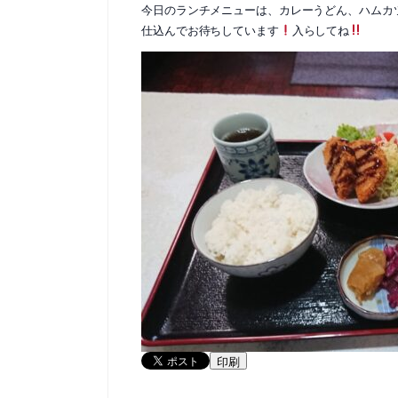
今日のランチメニューは、カレーうどん、ハムカ
仕込んでお待ちしています
入らしてね
印刷