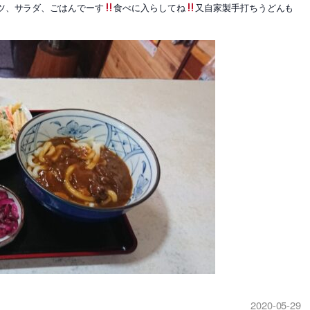
ツ、サラダ、ごはんでーす
食べに入らしてね
又自家製手打ちうどんも
2020-05-29