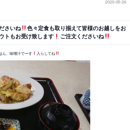
2020-05-26
ださいね
色々定食も取り揃えて皆様のお越しをお
ウトもお受け致します
ご注文くださいね
はん、味噌汁でーす
入らしてね