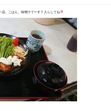
一品、ごはん、味噌汁でーす
入らしてね