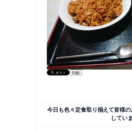
印刷
今日も色々定食取り揃えて皆様の
してい