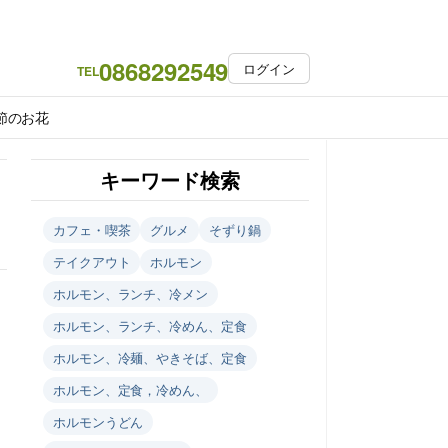
0868292549
ログイン
TEL
節のお花
キーワード検索
カフェ・喫茶
グルメ
そずり鍋
テイクアウト
ホルモン
ホルモン、ランチ、冷メン
ホルモン、ランチ、冷めん、定食
ホルモン、冷麺、やきそば、定食
ホルモン、定食，冷めん、
ホルモンうどん