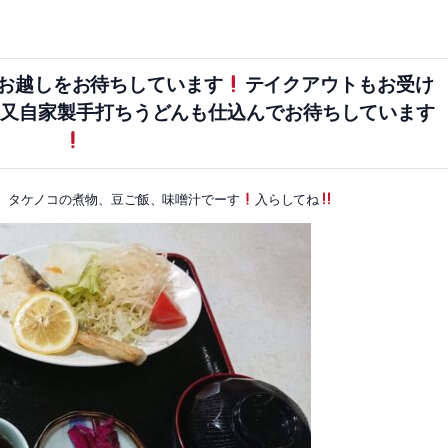
お越しをお待ちしています
テイクアウトもお受け
又自家製手打ちうどんも仕込んでお待ちしています
、タケノコの煮物、豆ご飯、味噌汁でーす
入らしてね