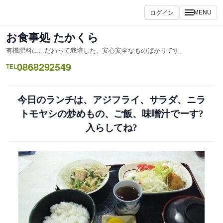
内
ログイン
MENU
容
を
お食事処 たかくら
ス
有機肥料にこだわって栽培した、安心安全なものばかりです。
キ
0868292549
ッ
TEL
プ
今日のランチは、アジフライ、サラダ、ニラ
トモヤシの炒めもの、ご飯、味噌汁でーす?
入らしてね?