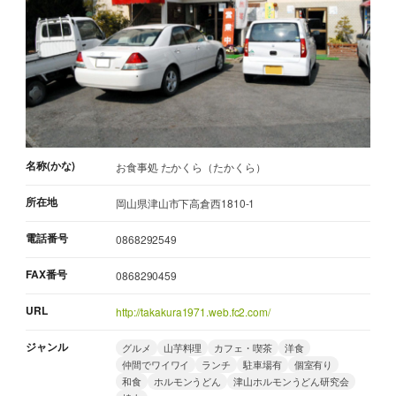
名称(かな)
お食事処 たかくら（たかくら）
所在地
岡山県津山市下高倉西1810-1
電話番号
0868292549
FAX番号
0868290459
URL
http://takakura1971.web.fc2.com/
ジャンル
グルメ
山芋料理
カフェ・喫茶
洋食
仲間でワイワイ
ランチ
駐車場有
個室有り
和食
ホルモンうどん
津山ホルモンうどん研究会