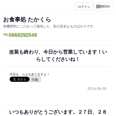
内
ログイン
MENU
容
を
お食事処 たかくら
ス
有機肥料にこだわって栽培した、安心安全なものばかりです。
キ
0868292549
ッ
TEL
プ
改装も終わり、今日から営業しています！い
らしてくださいね！
今日も、らんちありますよ！
印刷
2014-04-30
いつもありがとうございます。２７日、２８