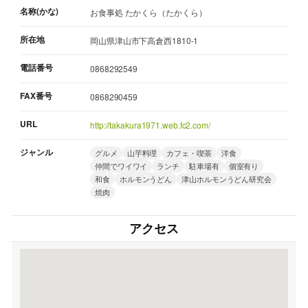
名称(かな)
お食事処 たかくら（たかくら）
所在地
岡山県津山市下高倉西1810-1
電話番号
0868292549
FAX番号
0868290459
URL
http://takakura1971.web.fc2.com/
ジャンル
グルメ
山芋料理
カフェ・喫茶
洋食
仲間でワイワイ
ランチ
駐車場有
個室有り
和食
ホルモンうどん
津山ホルモンうどん研究会
焼肉
アクセス