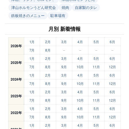
津山ホルモンうどん研究会
焼肉
自家製のタレ
鉄板焼きのメニュー
駐車場有
月別 新着情報
1月
2月
3月
4月
5月
6月
2026年
7月
8月
–
–
–
–
1月
2月
3月
4月
5月
6月
2025年
7月
8月
9月
10月
11月
12月
1月
2月
3月
4月
5月
6月
2024年
7月
8月
9月
10月
11月
12月
1月
2月
3月
4月
5月
6月
2023年
7月
8月
9月
10月
11月
12月
1月
2月
3月
4月
5月
6月
2022年
7月
8月
9月
10月
11月
12月
1月
2月
3月
4月
5月
6月