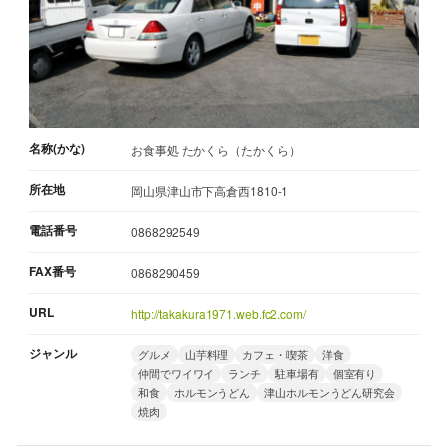
名称(かな)
お食事処 たかくら（たかくら）
所在地
岡山県津山市下高倉西1810-1
電話番号
0868292549
FAX番号
0868290459
URL
http://takakura1971.web.fc2.com/
ジャンル
グルメ
山芋料理
カフェ・喫茶
洋食
仲間でワイワイ
ランチ
駐車場有
個室有り
和食
ホルモンうどん
津山ホルモンうどん研究会
焼肉