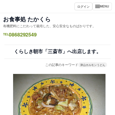
内
ログイン
MENU
容
を
お食事処 たかくら
ス
有機肥料にこだわって栽培した、安心安全なものばかりです。
キ
0868292549
ッ
TEL
プ
くらしき朝市「三斎市」へ出店します。
この記事のキーワード
津山ホルモンうどん