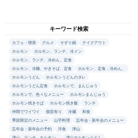
キーワード検索
カフェ・喫茶
グルメ
そずり鍋
テイクアウト
ホルモン
ホルモン、ランチ、冷メン
ホルモン、ランチ、冷めん、定食
ホルモン、冷麺、やきそば、定食
ホルモン、定食，冷めん、
ホルモンうどん
ホルモンうどんのタレ
ホルモンうどん定食
ホルモンで、まんじゅう
ホルモンで、色々なメニュー
ホルモンまんじゅう
ホルモン焼きそば
ホルモン焼き飯
ランチ
仲間でワイワイ
個室有り
冷麺
和食
季節限定のメニュー
山芋料理
忘年会・新年会のメニュー
忘年会・新年会の予約
洋食
津山
津山、ランチ、ホルモン、
津山ホルモンうどん