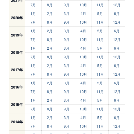
2021年
7月
8月
9月
10月
11月
12月
1月
2月
3月
4月
5月
6月
2020年
7月
8月
9月
10月
11月
12月
1月
2月
3月
4月
5月
6月
2019年
7月
8月
9月
10月
11月
12月
1月
2月
3月
4月
5月
6月
2018年
7月
8月
9月
10月
11月
12月
1月
2月
3月
4月
5月
6月
2017年
7月
8月
9月
10月
11月
12月
1月
2月
3月
4月
5月
6月
2016年
7月
8月
9月
10月
11月
12月
1月
2月
3月
4月
5月
6月
2015年
7月
8月
9月
10月
11月
12月
1月
2月
3月
4月
5月
6月
2014年
7月
8月
9月
10月
11月
12月