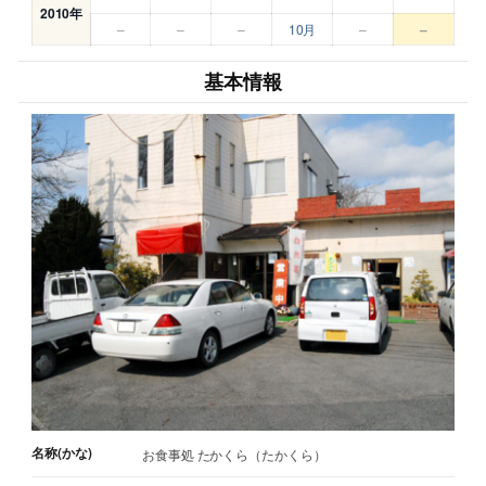
2010年
–
–
–
10月
–
–
基本情報
名称(かな)
お食事処 たかくら（たかくら）