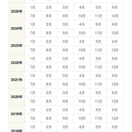
1月
2月
3月
4月
5月
6月
2025年
7月
8月
9月
10月
11月
12月
1月
2月
3月
4月
5月
6月
2024年
7月
8月
9月
10月
11月
12月
1月
2月
3月
4月
5月
6月
2023年
7月
8月
9月
10月
11月
12月
1月
2月
3月
4月
5月
6月
2022年
7月
8月
9月
10月
11月
12月
1月
2月
3月
4月
5月
6月
2021年
7月
8月
9月
10月
11月
12月
1月
2月
3月
4月
5月
6月
2020年
7月
8月
9月
10月
11月
12月
1月
2月
3月
4月
5月
6月
2019年
7月
8月
9月
10月
11月
12月
1月
2月
3月
4月
5月
6月
2018年