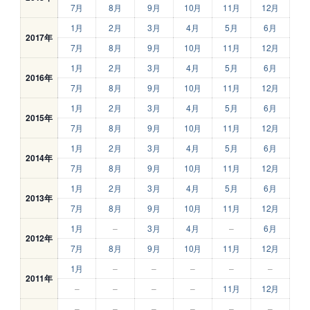
7月
8月
9月
10月
11月
12月
1月
2月
3月
4月
5月
6月
2017年
7月
8月
9月
10月
11月
12月
1月
2月
3月
4月
5月
6月
2016年
7月
8月
9月
10月
11月
12月
1月
2月
3月
4月
5月
6月
2015年
7月
8月
9月
10月
11月
12月
1月
2月
3月
4月
5月
6月
2014年
7月
8月
9月
10月
11月
12月
1月
2月
3月
4月
5月
6月
2013年
7月
8月
9月
10月
11月
12月
1月
–
3月
4月
–
6月
2012年
7月
8月
9月
10月
11月
12月
1月
–
–
–
–
–
2011年
–
–
–
–
11月
12月
–
–
–
–
–
–