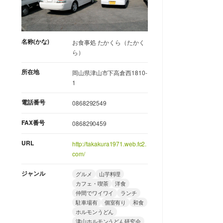
名称(かな)
お食事処 たかくら（たかく
ら）
所在地
岡山県津山市下高倉西1810-
1
電話番号
0868292549
FAX番号
0868290459
URL
http://takakura1971.web.fc2.
com/
ジャンル
グルメ
山芋料理
カフェ・喫茶
洋食
仲間でワイワイ
ランチ
駐車場有
個室有り
和食
ホルモンうどん
津山ホルモンうどん研究会