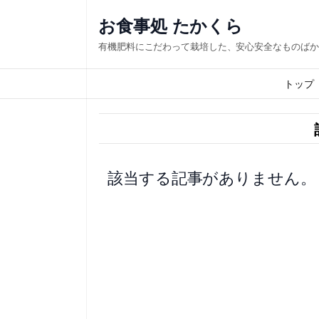
内
お食事処 たかくら
容
有機肥料にこだわって栽培した、安心安全なものばか
を
ス
トップ
キ
ッ
プ
該当する記事がありません。