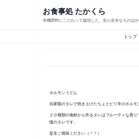
内
お食事処 たかくら
容
有機肥料にこだわって栽培した、安心安全なものばか
を
ス
トップ
キ
ッ
プ
ホルモンうどん
自家製のタレで焼き上げたちょとピリ辛のホルモ
２０種類の食材から作るタレはフルーティな香り
慢のタレです。
是非ご賞味ください（＾＾）