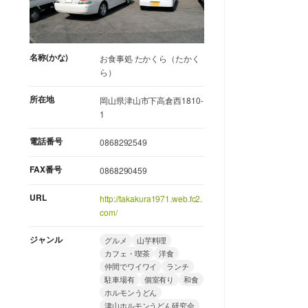
名称(かな)
お食事処 たかくら（たかく
ら）
所在地
岡山県津山市下高倉西1810-
1
電話番号
0868292549
FAX番号
0868290459
URL
http://takakura1971.web.fc2.
com/
ジャンル
グルメ
山芋料理
カフェ・喫茶
洋食
仲間でワイワイ
ランチ
駐車場有
個室有り
和食
ホルモンうどん
津山ホルモンうどん研究会