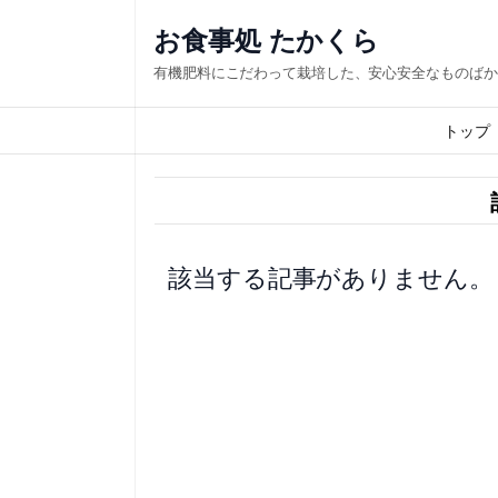
内
お食事処 たかくら
容
有機肥料にこだわって栽培した、安心安全なものばか
を
ス
トップ
キ
ッ
プ
該当する記事がありません。