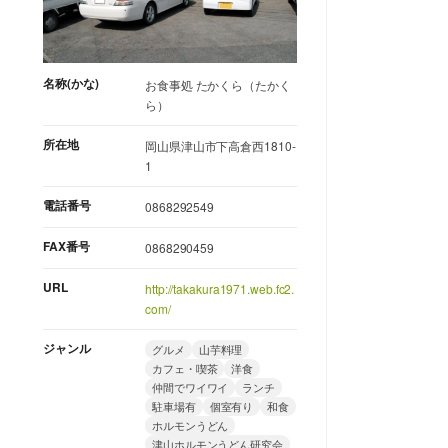
名称(かな)
お食事処 たかくら（たかく
ら）
所在地
岡山県津山市下高倉西1810-
1
電話番号
0868292549
FAX番号
0868290459
URL
http://takakura1971.web.fc2.
com/
ジャンル
グルメ
山芋料理
カフェ・喫茶
洋食
仲間でワイワイ
ランチ
駐車場有
個室有り
和食
ホルモンうどん
津山ホルモンうどん研究会