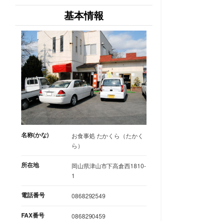
基本情報
名称(かな)
お食事処 たかくら（たかく
ら）
所在地
岡山県津山市下高倉西1810-
1
電話番号
0868292549
FAX番号
0868290459