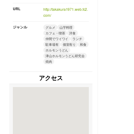
URL
http://takakura1971.web.fc2.
com/
ジャンル
グルメ
山芋料理
カフェ・喫茶
洋食
仲間でワイワイ
ランチ
駐車場有
個室有り
和食
ホルモンうどん
津山ホルモンうどん研究会
焼肉
アクセス