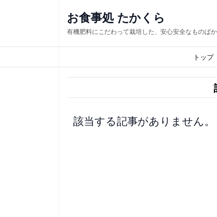
内
お食事処 たかくら
容
有機肥料にこだわって栽培した、安心安全なものばか
を
ス
トップ
キ
ッ
プ
該当する記事がありません。