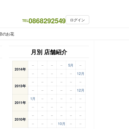
0868292549
ログイン
TEL
節のお花
月別 店舗紹介
–
–
–
–
5月
–
2014年
–
–
–
–
–
12月
–
–
–
–
–
–
2013年
–
–
–
–
–
12月
1月
–
–
–
–
–
2011年
–
–
–
–
–
–
–
–
–
–
–
–
2010年
–
–
–
10月
–
–