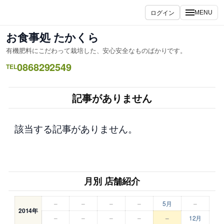
内
ログイン
MENU
容
を
お食事処 たかくら
ス
有機肥料にこだわって栽培した、安心安全なものばかりです。
キ
0868292549
ッ
TEL
プ
記事がありません
該当する記事がありません。
月別 店舗紹介
–
–
–
–
5月
–
2014年
–
–
–
–
–
12月