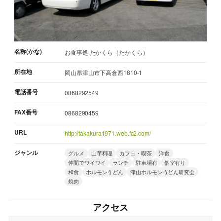
名称(かな)
お食事処 たかくら（たかくら）
所在地
岡山県津山市下高倉西1810-1
電話番号
0868292549
FAX番号
0868290459
URL
http://takakura1971.web.fc2.com/
ジャンル
グルメ
山芋料理
カフェ・喫茶
洋食
仲間でワイワイ
ランチ
駐車場有
個室有り
和食
ホルモンうどん
津山ホルモンうどん研究会
焼肉
アクセス