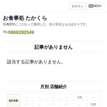
内
ログイン
MENU
容
を
お食事処 たかくら
ス
有機肥料にこだわって栽培した、安心安全なものばかりです。
キ
0868292549
ッ
TEL
プ
記事がありません
該当する記事がありません。
月別 店舗紹介
–
–
–
–
5月
–
2014年
–
–
–
–
–
12月