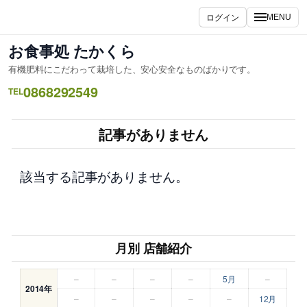
内
ログイン
MENU
容
を
お食事処 たかくら
ス
有機肥料にこだわって栽培した、安心安全なものばかりです。
キ
0868292549
ッ
TEL
プ
記事がありません
該当する記事がありません。
月別 店舗紹介
–
–
–
–
5月
–
2014年
–
–
–
–
–
12月