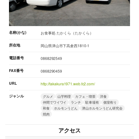
名称(かな)
お食事処 たかくら（たかくら）
所在地
岡山県津山市下高倉西1810-1
電話番号
0868292549
FAX番号
0868290459
URL
http://takakura1971.web.fc2.com/
ジャンル
グルメ
山芋料理
カフェ・喫茶
洋食
仲間でワイワイ
ランチ
駐車場有
個室有り
和食
ホルモンうどん
津山ホルモンうどん研究会
焼肉
アクセス