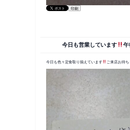
印刷
今日も営業しています
午
今日も色々定食取り揃えています
ご来店お待ち