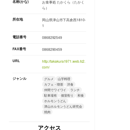
名称(かな)
お食事処 たかくら（たかく
ら）
所在地
岡山県津山市下高倉西1810-
1
電話番号
0868292549
FAX番号
0868290459
URL
http://takakura1971.web.fc2.
com/
ジャンル
グルメ
山芋料理
カフェ・喫茶
洋食
仲間でワイワイ
ランチ
駐車場有
個室有り
和食
ホルモンうどん
津山ホルモンうどん研究会
焼肉
アクセス