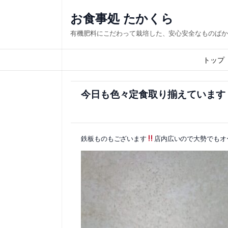
内
お食事処 たかくら
容
有機肥料にこだわって栽培した、安心安全なものばか
を
ス
トップ
キ
ッ
今日も色々定食取り揃えています
プ
鉄板ものもございます
店内広いので大勢でもオ