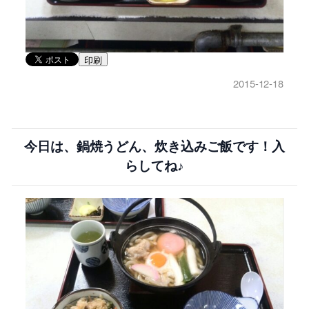
印刷
2015-12-18
今日は、鍋焼うどん、炊き込みご飯です！入
らしてね♪