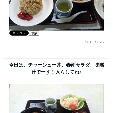
印刷
2015-12-25
今日は、チャーシュー丼、春雨サラダ、味噌
汁でーす！入らしてね♪