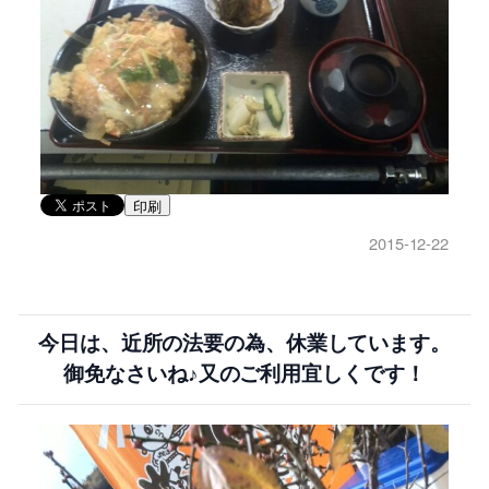
印刷
2015-12-22
今日は、近所の法要の為、休業しています。
御免なさいね♪又のご利用宜しくです！