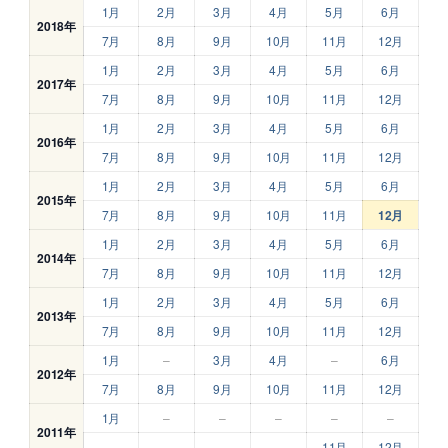
1月
2月
3月
4月
5月
6月
2018年
7月
8月
9月
10月
11月
12月
1月
2月
3月
4月
5月
6月
2017年
7月
8月
9月
10月
11月
12月
1月
2月
3月
4月
5月
6月
2016年
7月
8月
9月
10月
11月
12月
1月
2月
3月
4月
5月
6月
2015年
7月
8月
9月
10月
11月
12月
1月
2月
3月
4月
5月
6月
2014年
7月
8月
9月
10月
11月
12月
1月
2月
3月
4月
5月
6月
2013年
7月
8月
9月
10月
11月
12月
1月
–
3月
4月
–
6月
2012年
7月
8月
9月
10月
11月
12月
1月
–
–
–
–
–
2011年
–
–
–
–
11月
12月