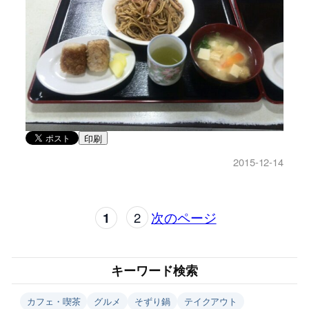
印刷
2015-12-14
1
2
次のページ
キーワード検索
カフェ・喫茶
グルメ
そずり鍋
テイクアウト