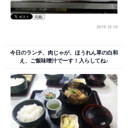
印刷
2015-12-19
今日のランチ、肉じゃが、ほうれん草の白和
え、ご飯味噌汁でーす！入らしてね♪