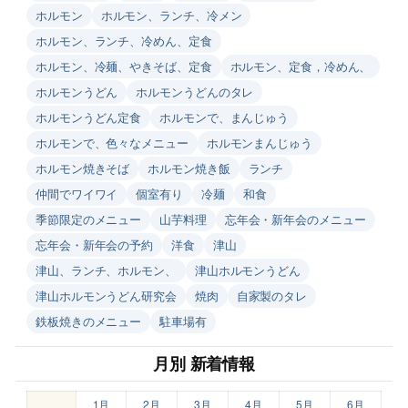
ホルモン
ホルモン、ランチ、冷メン
ホルモン、ランチ、冷めん、定食
ホルモン、冷麺、やきそば、定食
ホルモン、定食，冷めん、
ホルモンうどん
ホルモンうどんのタレ
ホルモンうどん定食
ホルモンで、まんじゅう
ホルモンで、色々なメニュー
ホルモンまんじゅう
ホルモン焼きそば
ホルモン焼き飯
ランチ
仲間でワイワイ
個室有り
冷麺
和食
季節限定のメニュー
山芋料理
忘年会・新年会のメニュー
忘年会・新年会の予約
洋食
津山
津山、ランチ、ホルモン、
津山ホルモンうどん
津山ホルモンうどん研究会
焼肉
自家製のタレ
鉄板焼きのメニュー
駐車場有
月別 新着情報
1月
2月
3月
4月
5月
6月