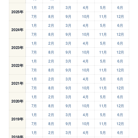
1月
2月
3月
4月
5月
6月
2025年
7月
8月
9月
10月
11月
12月
1月
2月
3月
4月
5月
6月
2024年
7月
8月
9月
10月
11月
12月
1月
2月
3月
4月
5月
6月
2023年
7月
8月
9月
10月
11月
12月
1月
2月
3月
4月
5月
6月
2022年
7月
8月
9月
10月
11月
12月
1月
2月
3月
4月
5月
6月
2021年
7月
8月
9月
10月
11月
12月
1月
2月
3月
4月
5月
6月
2020年
7月
8月
9月
10月
11月
12月
1月
2月
3月
4月
5月
6月
2019年
7月
8月
9月
10月
11月
12月
1月
2月
3月
4月
5月
6月
2018年