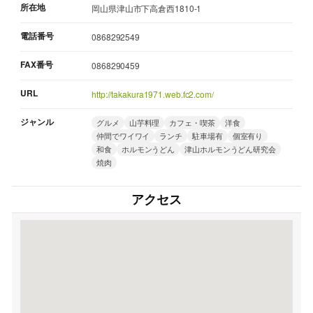
所在地
岡山県津山市下高倉西1810-1
電話番号
0868292549
FAX番号
0868290459
URL
http://takakura1971.web.fc2.com/
ジャンル
グルメ
山芋料理
カフェ・喫茶
洋食
仲間でワイワイ
ランチ
駐車場有
個室有り
和食
ホルモンうどん
津山ホルモンうどん研究会
焼肉
アクセス