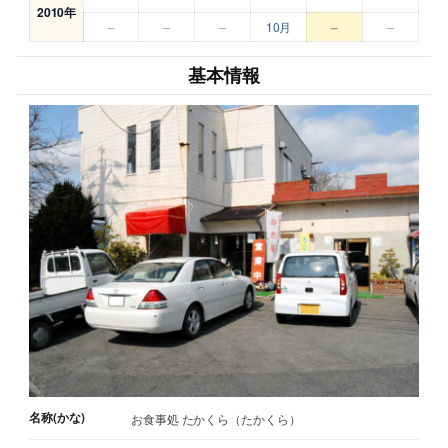
2010年
–
–
–
10月
–
–
基本情報
名称(かな)
お食事処 たかくら（たかくら）