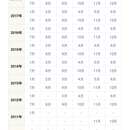
7月
8月
9月
10月
11月
12月
1月
2月
3月
4月
5月
6月
2017年
7月
8月
9月
10月
11月
12月
1月
2月
3月
4月
5月
6月
2016年
7月
8月
9月
10月
11月
12月
1月
2月
3月
4月
5月
6月
2015年
7月
8月
9月
10月
11月
12月
1月
2月
3月
4月
5月
6月
2014年
7月
8月
9月
10月
11月
12月
1月
2月
3月
4月
5月
6月
2013年
7月
8月
9月
10月
11月
12月
1月
–
3月
4月
–
6月
2012年
7月
8月
9月
10月
11月
12月
1月
–
–
–
–
–
2011年
–
–
–
–
11月
12月
–
–
–
–
–
–