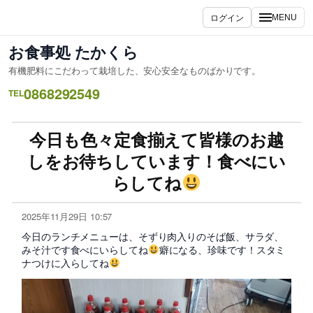
ログイン
MENU
お食事処 たかくら
有機肥料にこだわって栽培した、安心安全なものばかりです。
0868292549
TEL
今日も色々定食揃えて皆様のお越
しをお待ちしています！食べにい
らしてね
2025年11月29日 10:57
今日のランチメニューは、そずり肉入りのそば飯、サラダ、
みそ汁です食べにいらしてね
癖になる、珍味です！スタミ
ナつけに入らしてね