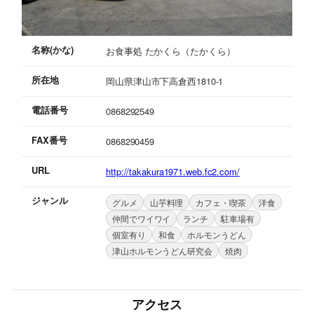
名称(かな)
お食事処 たかくら（たかくら）
所在地
岡山県津山市下高倉西1810-1
電話番号
0868292549
FAX番号
0868290459
URL
http://takakura1971.web.fc2.com/
ジャンル
グルメ
山芋料理
カフェ・喫茶
洋食
仲間でワイワイ
ランチ
駐車場有
個室有り
和食
ホルモンうどん
津山ホルモンうどん研究会
焼肉
アクセス