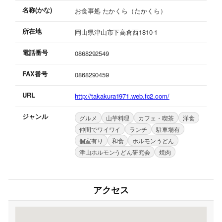
名称(かな)
お食事処 たかくら（たかくら）
所在地
岡山県津山市下高倉西1810-1
電話番号
0868292549
FAX番号
0868290459
URL
http://takakura1971.web.fc2.com/
ジャンル
グルメ
山芋料理
カフェ・喫茶
洋食
仲間でワイワイ
ランチ
駐車場有
個室有り
和食
ホルモンうどん
津山ホルモンうどん研究会
焼肉
アクセス