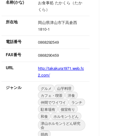
名称(かな)
お食事処 たかくら（たか
くら）
所在地
岡山県津山市下高倉西
1810-1
電話番号
0868292549
FAX番号
0868290459
URL
http://takakura1971.web.fc
2.com/
ジャンル
グルメ
山芋料理
カフェ・喫茶
洋食
仲間でワイワイ
ランチ
駐車場有
個室有り
和食
ホルモンうどん
津山ホルモンうどん研究
会
焼肉