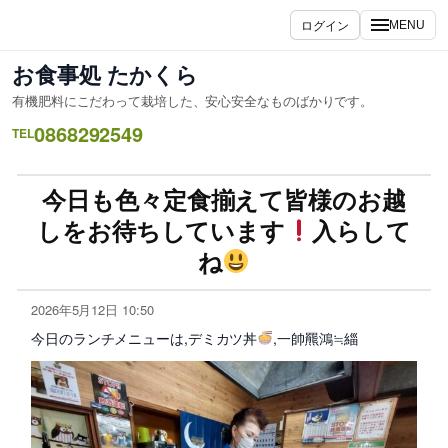
ログイン
MENU
お食事処 たかくら
有機肥料にこだわって栽培した、安心安全なものばかりです。
0868292549
TEL
今日も色々定食揃えて皆様のお越
しをお待ちしています
入らして
ね
2026年5月12日 10:50
今日のランチメニューは,デミカツ丼
,一帥羆鴻≒緇